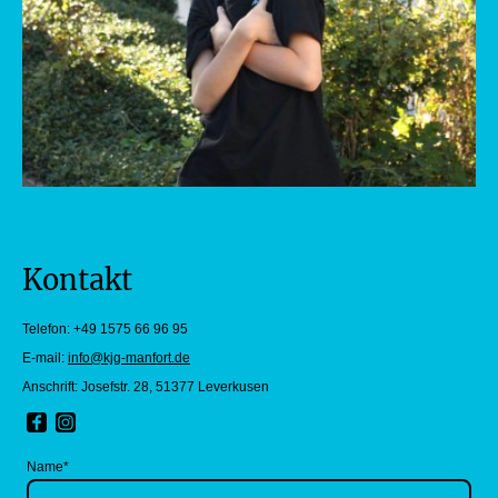
Kontakt
Telefon: +49 1575 66 96 95
E-mail:
info@kjg-manfort.de
Anschrift: Josefstr. 28, 51377 Leverkusen
Name
*