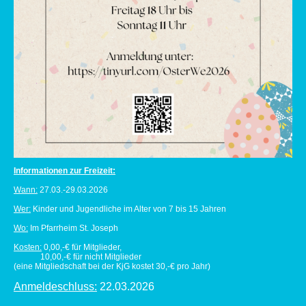
Informationen zur Freizeit:
Wann:
27.03.-29.03.2026
Wer:
Kinder und Jugendliche im Alter von 7 bis 15 Jahren
Wo:
Im Pfarrheim St. Joseph
Kosten:
0,00,-€ für Mitglieder,
10,00,-€ für nicht Mitglieder
(eine Mitgliedschaft bei der KjG kostet 30,-€ pro Jahr)
Anmeldeschluss:
22.03.2026